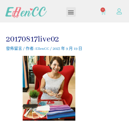
0
加入/登入會員
20170817live02
發佈留言
/ 作者:
EllenCC
/
2023 年 9 月 19 日