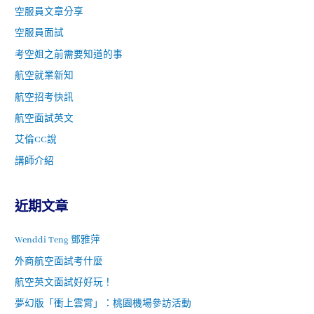
空服員文章分享
空服員面試
考空姐之前需要知道的事
航空就業新知
航空招考快訊
航空面試英文
艾倫CC說
講師介紹
近期文章
Wenddi Teng 鄧雅萍
外商航空面試考什麼
航空英文面試好好玩！
夢幻版「衝上雲霄」：桃園機場參訪活動