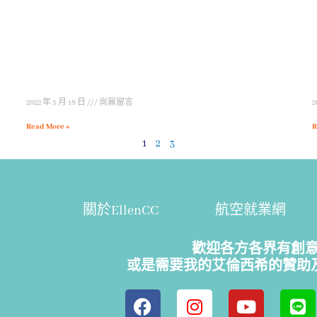
2022 年 5 月 18 日
尚無留言
2
Read More »
R
1
2
3
關於EllenCC
航空就業網
歡迎各方各界有創
或是需要我的艾倫西希的贊助