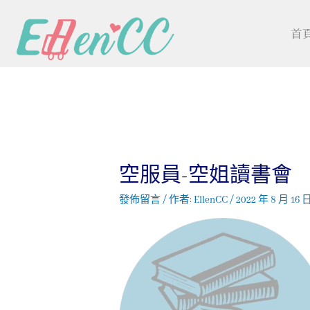
首
空服員-空姐讀書會
發佈留言
/ 作者:
EllenCC
/
2022 年 8 月 16 