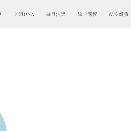
頁
空姐DNA
每月演講
線上課程
航空師資
日