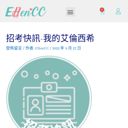
0
加入/登入會員
招考快訊-我的艾倫西希
發佈留言
/ 作者:
EllenCC
/
2022 年 9 月 27 日