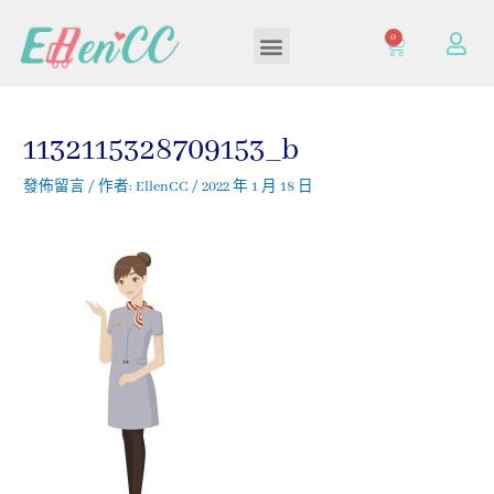
0
加入/登入會員
1132115328709153_b
發佈留言
/ 作者:
EllenCC
/
2022 年 1 月 18 日