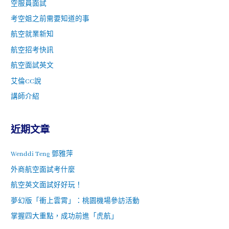
空服員面試
考空姐之前需要知道的事
航空就業新知
航空招考快訊
航空面試英文
艾倫CC說
講師介紹
近期文章
Wenddi Teng 鄧雅萍
外商航空面試考什麼
航空英文面試好好玩！
夢幻版「衝上雲霄」：桃園機場參訪活動
掌握四大重點，成功前進「虎航」