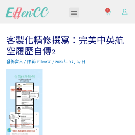
0
加入/登入會員
客製化精修撰寫：完美中英航
空履歷自傳2
發佈留言
/ 作者:
EllenCC
/
2022 年 9 月 27 日