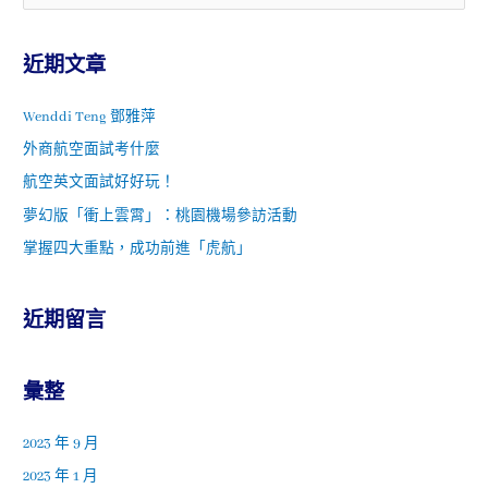
近期文章
Wenddi Teng 鄧雅萍
外商航空面試考什麼
航空英文面試好好玩！
夢幻版「衝上雲霄」：桃園機場參訪活動
掌握四大重點，成功前進「虎航」
近期留言
彙整
2023 年 9 月
2023 年 1 月