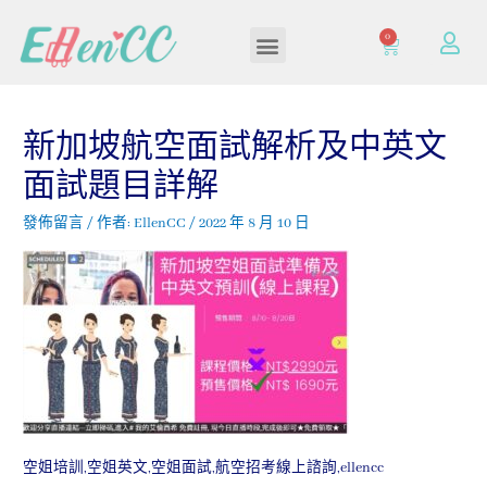
0
加入/登入會員
新加坡航空面試解析及中英文
面試題目詳解
發佈留言
/ 作者:
EllenCC
/
2022 年 8 月 10 日
空姐培訓,空姐英文,空姐面試,航空招考線上諮詢,ellencc