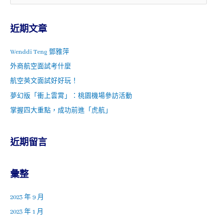
近期文章
Wenddi Teng 鄧雅萍
外商航空面試考什麼
航空英文面試好好玩！
夢幻版「衝上雲霄」：桃園機場參訪活動
掌握四大重點，成功前進「虎航」
近期留言
彙整
2023 年 9 月
2023 年 1 月