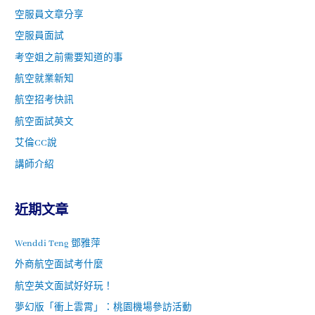
空服員文章分享
空服員面試
考空姐之前需要知道的事
航空就業新知
航空招考快訊
航空面試英文
艾倫CC說
講師介紹
近期文章
Wenddi Teng 鄧雅萍
外商航空面試考什麼
航空英文面試好好玩！
夢幻版「衝上雲霄」：桃園機場參訪活動