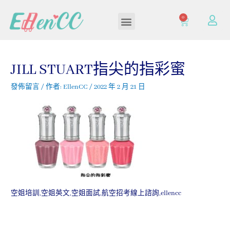
0
加入/登入會員
JILL STUART指尖的指彩蜜
發佈留言
/ 作者:
EllenCC
/
2022 年 2 月 21 日
空姐培訓,空姐英文,空姐面試,航空招考線上諮詢,ellencc