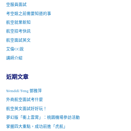
空服員面試
考空姐之前需要知道的事
航空就業新知
航空招考快訊
航空面試英文
艾倫CC說
講師介紹
近期文章
Wenddi Teng 鄧雅萍
外商航空面試考什麼
航空英文面試好好玩！
夢幻版「衝上雲霄」：桃園機場參訪活動
掌握四大重點，成功前進「虎航」