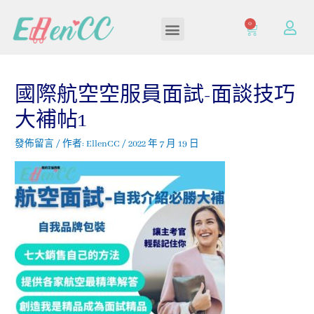
0
加入/登入會員
國際航空空服員面試-面談技巧
大補帖1
發佈留言
/ 作者:
EllenCC
/
2022 年 7 月 19 日