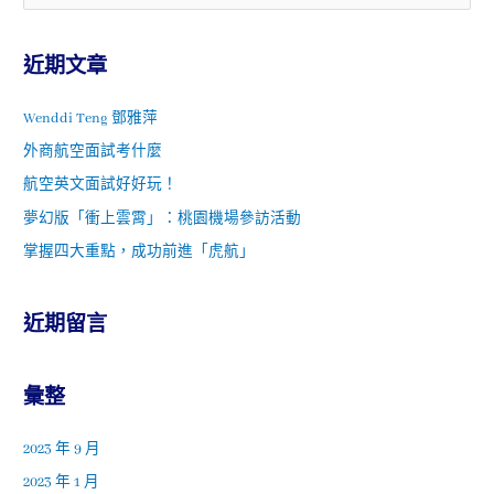
近期文章
Wenddi Teng 鄧雅萍
外商航空面試考什麼
航空英文面試好好玩！
夢幻版「衝上雲霄」：桃園機場參訪活動
掌握四大重點，成功前進「虎航」
近期留言
彙整
2023 年 9 月
2023 年 1 月