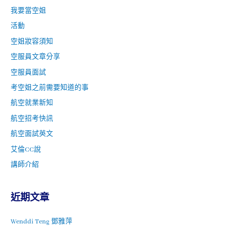
我要當空姐
活動
空姐妝容須知
空服員文章分享
空服員面試
考空姐之前需要知道的事
航空就業新知
航空招考快訊
航空面試英文
艾倫CC說
講師介紹
近期文章
Wenddi Teng 鄧雅萍