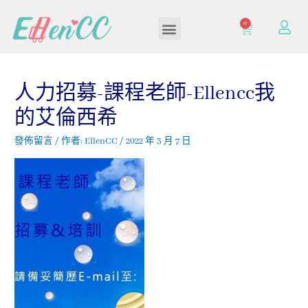
0
加入/登入會員
人力招募-課程老師-Ellencc我
的艾倫西希
發佈留言
/ 作者:
EllenCC
/
2022 年 3 月 7 日