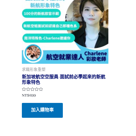
求職形象重塑
新加坡航空空服員-面試前必學起來的新航
形象特色
評
NT$
699
分
0
滿
加入購物車
分
5