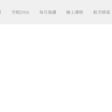
頁
空姐DNA
每月演講
線上課程
航空師資