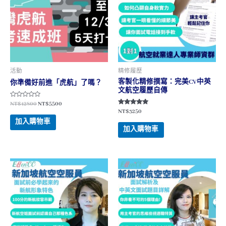
活動
精修履歷
客製化精修撰寫：完美CV中英
你準備好前進「虎航」了嗎？
文航空履歷自傳
評
NT$
12800
NT$
5500
分
評分
NT$
3250
0
4.75
滿
加入購物車
滿分 5
分
加入購物車
5