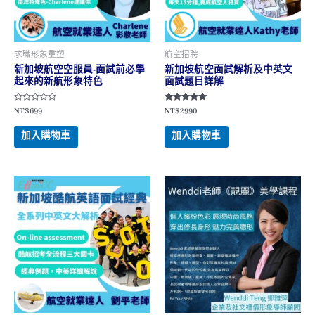
求職形象重塑
航空招聘
新加坡航空空服員-面試前必學
新加坡航空面試解析及中英文
起來的新航形象特色
面試題目詳解
評
評分
NT$
699
NT$
2990
分
5.00
0
滿分 5
滿
加入購物車
加入購物車
分
5