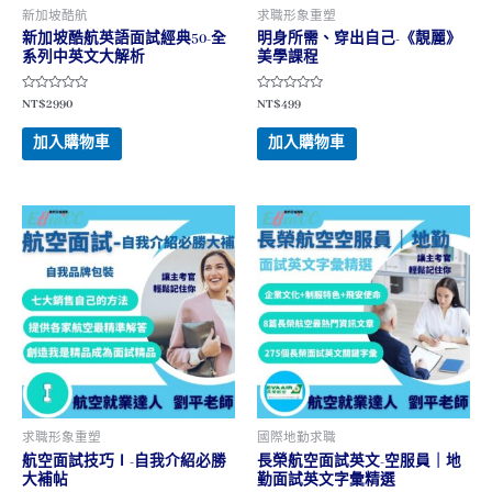
新加坡酷航
求職形象重塑
新加坡酷航英語面試經典50-全
明身所需、穿出自己-《靚麗》
系列中英文大解析
美學課程
評
評
NT$
2990
NT$
499
分
分
0
0
滿
滿
加入購物車
加入購物車
分
分
5
5
求職形象重塑
國際地勤求職
航空面試技巧Ⅰ-自我介紹必勝
長榮航空面試英文-空服員｜地
大補帖
勤面試英文字彙精選