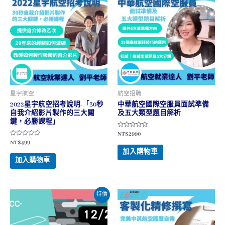
星宇航空
航空招聘
2022星宇航空招考說明-「30秒
中華航空國際空服員面試準備
自我介紹影片製作的三大關
及五大類型題目解析
鍵，必勝課程」
評
NT$
2990
分
評
NT$
499
0
分
滿
加入購物車
0
分
滿
加入購物車
5
分
5
特價