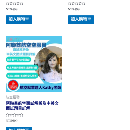
評
評
NT$
499
NT$
499
分
分
0
0
滿
滿
加入購物車
加入購物車
分
分
5
5
航空招聘
阿聯酋航空面試解析及中英文
面試題目詳解
評
NT$
699
分
0
滿