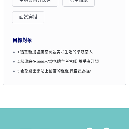
空服員自介影片
航空面試
面試穿搭
而這樣的新加坡女孩的空姐形象在1994年於倫敦杜莎夫人蠟
像館展出;第
二尊蠟像在2015年3月在新加坡揭幕。
目標對象
公司提供嚴格且完善的員工訓練, 受訓期間的底薪就高達3500
新幣(折合台幣約為7萬8千元)我們只要通過面試及形象篩選,
1.嚮望新加坡航空高薪美好生活的準航空人
就可以開始準備移居前進新加坡了!
2.希望站在1000人當中,讓主考官嘆-讓爭者汗顏
3.希望跳出網站上留言的框框,做自己為強!