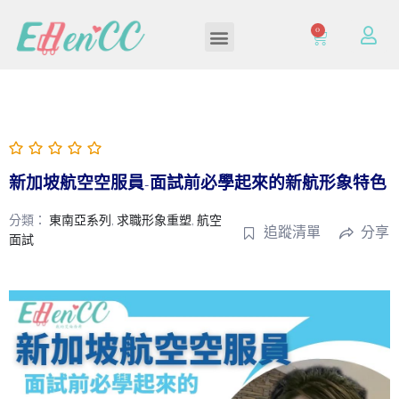
0
加入/登入會員
新加坡航空空服員-面試前必學起來的新航形象特色
分類：
東南亞系列
,
求職形象重塑
,
航空
追蹤清單
分享
面試