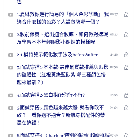
色
1.夏琳教你進行簡易的「個人色彩診斷」 我
06:37
適合什麼樣的色彩？人設包裝哪一個？
2.妝前保養、選出適合妝底、如何做對遮瑕
08:57
及學習基本年輕眼影小姐姐的模樣喔
2-1.模特兒示範化妝手法及before&after
24:29
3.面試穿搭1-基本款-最佳氣質款推薦與眼影
02:56
的整體性（紅橙黃綠藍碇紫,哪三種顏色搭
起來最靓？）
4.面試穿搭2-黑白搭配你行不行?
03:35
5.面試穿搭3-顏色越來越大膽, 就看你敢不
05:54
敢？ 看你適不適合？新航穿搭配件的禁
忌在這裡！
6.面試穿搭4–Charlene特別的彩蛋-超級撫媚
07:40