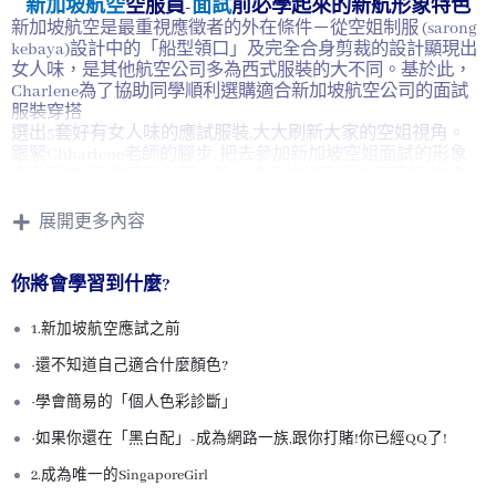
新加坡航空
空服員-
面試
前必學起來的新航形象特色
新加坡航空是最重視應徵者的外在條件－從空姐制服 (sarong
kebaya)設計中的「船型領口」及完全合身剪裁的設計顯現出
女人味，是其他航空公司多為西式服裝的大不同。
基於此，
Charlene為了協助同學順利選購適合新加坡航空公司的面試
服裝穿搭
選出5套好有女人味的應試服裝,大大刷新大家的空姐視角。
跟緊Chharlene老師的腳步, 把去參加新加坡空姐面試的形象
提升起來, 有質感不必花大錢，精緻的妝容手法練習好, 在考
場時候完成勝出,增強自信心！
新加坡空姐Singapore Girl 享譽全世界; 南洋味的制服也從未改
展開更多內容
變過, 完全成為「新加坡航空品牌代言人」而當之無愧。
你將會學習到什麼?
1.新加坡航空應試之前
·還不知道自己適合什麼顏色?
·學會簡易的「個人色彩診斷」
·如果你還在「黑白配」-成為網路一族,跟你打賭!你已經QQ了!
2.成為唯一的SingaporeGirl