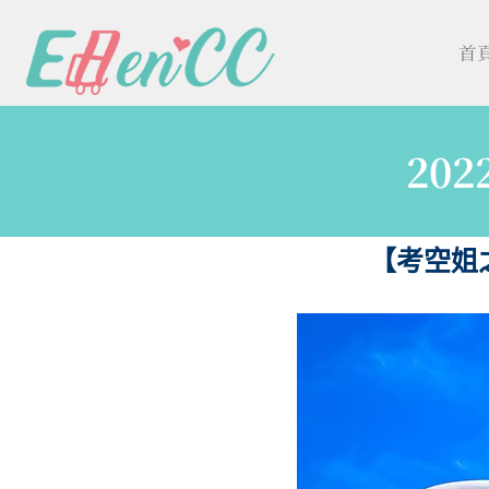
首
20
【考空姐