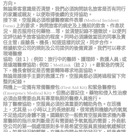
方向。
無論乘客意識是否清楚，我們必須詢問該名旅客是否有同行
的家屬或親友，以便取得後續的支持協助。
接下來，空服員必須根據醫療案件表單 (Medical Incident
Form) 上的要求，詢問旅客的病史及上機前的飲食、作息狀
況、是否服用任何藥物……等，並清楚記錄不適徵狀，以便判
定評估給予旅客協助的程度。同時必須讓做當班的同事及責
任主管 ( 座艙長、機長 ) 知道這樣的狀況，同步合作。
根據航空公司的規則及公司提供的後備資源，我們可以尋求
現場醫療
協助（註１）( 例如：旅行中的醫師、護理師、救護人員 ) 或
是遠端醫療協助 ( 例如：MedLink（註２）)。最緊急的情況
下，機長會辦定是否需要轉降尋求地面協助。
無論是誰接手主要的救護工作，空服員都必須將過程留下完
整的紀錄。
飛機上一定備有常備醫療包 (First Aid Kit) 和緊急醫療包
(Emergency Medical Kit)，但務必要記住，藥物和侵入性治療
必須由是需要由具有專業執照的醫療人員進行。
除了醫療協助，空服員必須扮演重要的輔助角色。在班機
上，尤其是 10 小時以上的長途航程，很常遇到機艙內的氧氣
不足造成的身體不適。國籍航空一般教育空服員徵求機內專
業醫師的指示來判斷是否有需要給予氧氣瓶的需要；外商航
空公司的第一個處理原則多半是希望空服員直接給氧緩解狀