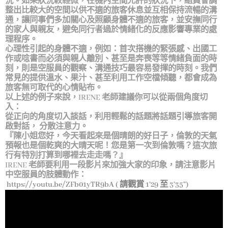
況。如果狀況較輕微，在機內空間允許的狀況下，組員會調
整出比較大的空間以供不適的旅客休息並互相保持流暢的溝
通，讓同事們多加關心及照顧身體不適的旅客，並安撫同行
的家人與親友，避免同行者過於情緒化的反應影響專業的處
理程序。
心理性引起的身體不適，例如：首次搭機的緊張感、出國工
作或唸書而必須與親人離別、甚至是奔喪等等情緒負面的時
刻，則是空服員的觀察、溝通技巧最容易發揮的時刻。我們
常見的提供溫水、果汁、甚至利用工作空檔傾聽，都會成為
旅客無可取代的心情貼布。
以上述的例子來說，IRENE 老師建議你可以從兩個角度切
入：
從正向的角度切入談話，利用輕鬆的話題將話題引導旅客開
啟對話， 分散注意力。
『陳小姐您好，今天看起來是個晴朗的好日子，倫敦的天氣
預報也是個乾爽的大晴天呢！您是第一次到倫敦嗎？這次旅
行有特別打算到哪裡去走走嗎？』
IRENE 老師要利用一段影片來加強大家的印象，請注意影片
中空服員的肢體動作：
https://youtu.be/ZFb01yTR9bA
( 請觀賞 1’29 至 3’35”)