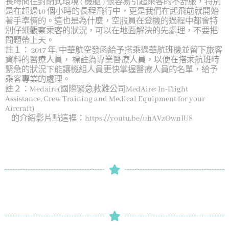
長時間在封閉式環境
(
機艙
)
很容易引起乘客的不舒服，特別
是在超過
10
個小時的長程飛行中，更是我們在起飛前就開始
著手準備的。這也是為什麼，空服員在登機的過程中都會特
別仔細觀察乘客的狀況，可以在地面解決的先處理，不要把
問題帶上天。
註１：
2017
年
,
中華航空發函給予搭乘過華航班機並留下旅客
資料的醫療人員，
標註為專業醫療人員，以便在搭乘航班時
緊急的狀況下能讓機組人員更快掌握醫療人員的名單，給予
乘客專業的處理。
註２：Medaire(國際緊急救難公司MedAire: In-Flight
Assistance, Crew Training and Medical Equipment for your
Aircraft)
的介紹影片點這裡：
https://youtu.be/uhAVzOwnIU8