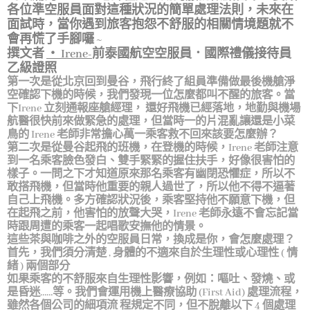
各位準空服員面對這種狀況的簡單處理法則，未來在
面試時，當你遇到旅客抱怨不舒服的相關情境題就不
會再慌了手腳囉 ~
撰文者
‧ Irene-
前泰國航空空服員．國際禮儀接待員
乙級證照
第一次是從北京回到曼谷，飛行終了組員準備做最後機艙淨
空確認下機的時候，我們發現一位怎麼都叫不醒的旅客。當
下Irene 立刻通報座艙經理， 還好飛機已經落地，地勤與機場
航醫很快前來做緊急的處理，但當時一的片混亂讓還是小菜
鳥的 Irene 老師非常擔心萬一乘客救不回來該要怎麼辦？
第二次是從曼谷起飛的班機，在登機的時候，Irene 老師注意
到一名乘客臉色發白、雙手緊緊的握住扶手，好像很害怕的
樣子。一問之下才知道原來那名乘客有幽閉恐懼症，所以不
敢搭飛機，但當時他重要的親人過世了，所以他不得不逼著
自己上飛機。多方確認狀況後，乘客堅持他不願意下機，但
在起飛之前，他害怕的放聲大哭，Irene 老師永遠不會忘記當
時跟周遭的乘客一起唱歌安撫他的情景。
這些茶與咖啡之外的空服員日常，換成是你，會怎麼處理？
首先，我們須分清楚 , 身體的不適來自於生理性或心理性 ( 情
緒 ) 兩個部分
如果乘客的不舒服來自生理性影響，例如：嘔吐、發燒、或
是昏迷……等。我們會運用機上醫療協助 (First Aid) 處理流程，
雖然各個公司的細項流 程規定不同，但不脫離以下 4 個處理