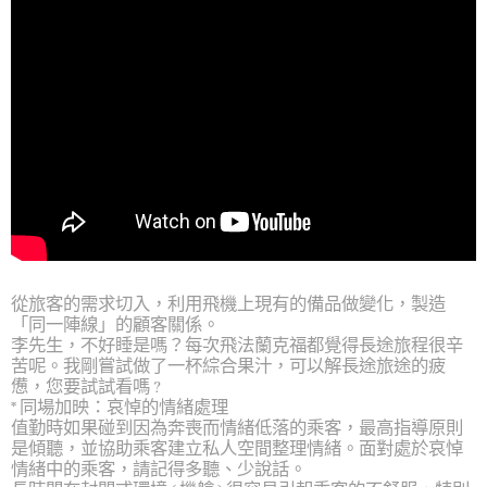
從
旅客的需求
切入，利用飛機上現有的備品做變化，製造
「同一陣線」的顧客關係。
李先生，不好睡是嗎？每次飛法蘭克福都覺得長途旅程很辛
苦呢。我剛嘗試做了一杯綜合果汁，可以解長途旅途的疲
憊，您要試試看嗎
?
*
同場加映：哀悼的情緒處理
值勤時如果碰到因為奔喪而情緒低落的乘客，最高指導原則
是傾聽，並協助乘客建立私人空間整理情緒。面對處於哀悼
情緒中的乘客，請記得多聽、少說話。